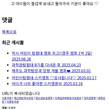
고 아이들이 즐겁게 보내고 돌아가서 기분이 좋아요 ♡
댓글
목록으로
최근 게시물
역시 어린이 탐험대 캠프 최고!!경주 캠프 1박 2일!
2025.06.26
과학관탐험대 8기를 다녀온 후
2025.04.23
제주도 과학탐방과 양평 겨울 캠프❤️
2025.03.01
어린이탐험대 스키캠프 ♡감사합니다♡
2025.02.17
아이가 너무 좋아한 스키캠프🫶
2025.02.16
URL이 복사되었습니다
이용약관
|
개인정보처리방침
|
청소년보호정책
|
이메일마케팅동의및철회
|
저작권정책
|
면책조
항
|
이벤트약관
대표:
김영국